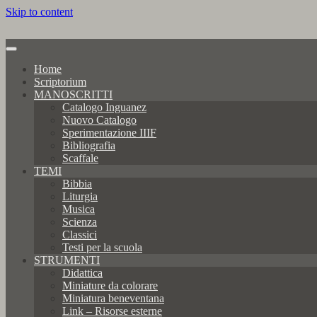
Skip to content
Home
Scriptorium
MANOSCRITTI
Catalogo Inguanez
Nuovo Catalogo
Sperimentazione IIIF
Bibliografia
Scaffale
TEMI
Bibbia
Liturgia
Musica
Scienza
Classici
Testi per la scuola
STRUMENTI
Didattica
Miniature da colorare
Miniatura beneventana
Link – Risorse esterne