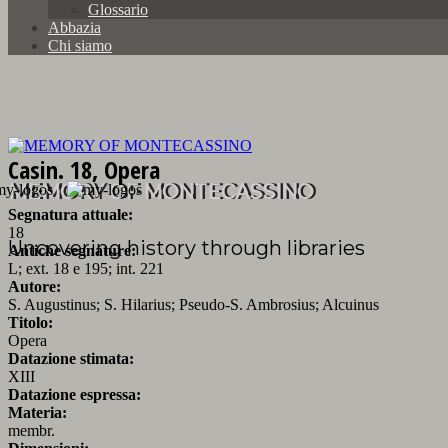
Glossario
Abbazia
Chi siamo
Casin. 18, Opera
MEMORY OF MONTECASSINO
Segnatura attuale:
18
Uncovering history through libraries
Antiche segnature:
L; ext. 18 e 195; int. 221
Autore:
S. Augustinus; S. Hilarius; Pseudo-S. Ambrosius; Alcuinus
Titolo:
Opera
Datazione stimata:
XIII
Datazione espressa:
Materia:
membr.