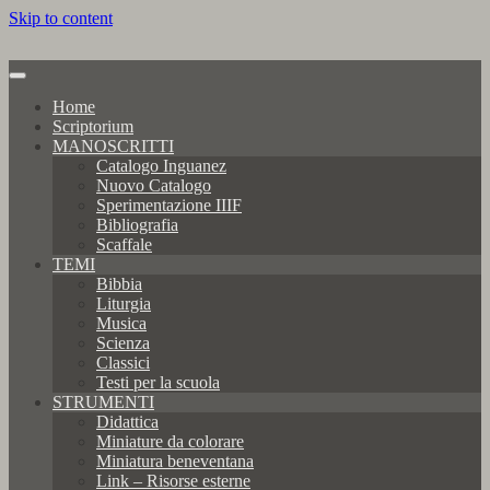
Skip to content
Home
Scriptorium
MANOSCRITTI
Catalogo Inguanez
Nuovo Catalogo
Sperimentazione IIIF
Bibliografia
Scaffale
TEMI
Bibbia
Liturgia
Musica
Scienza
Classici
Testi per la scuola
STRUMENTI
Didattica
Miniature da colorare
Miniatura beneventana
Link – Risorse esterne