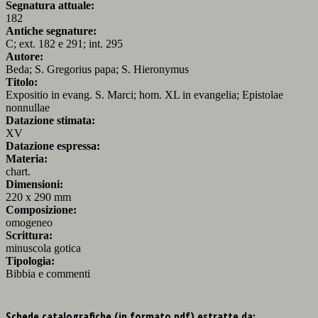
Segnatura attuale:
182
Antiche segnature:
C; ext. 182 e 291; int. 295
Autore:
Beda; S. Gregorius papa; S. Hieronymus
Titolo:
Expositio in evang. S. Marci; hom. XL in evangelia; Epistolae
nonnullae
Datazione stimata:
XV
Datazione espressa:
Materia:
chart.
Dimensioni:
220 x 290 mm
Composizione:
omogeneo
Scrittura:
minuscola gotica
Tipologia:
Bibbia e commenti
Schede catalografiche (in formato pdf) estratte da: