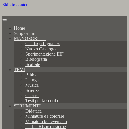
Skip to content
Home
Scriptorium
MANOSCRITTI
Catalogo Inguanez
Nuovo Catalogo
Sperimentazione IIIF
Bibliografia
Scaffale
TEMI
Bibbia
Liturgia
Musica
Scienza
Classici
Testi per la scuola
STRUMENTI
Didattica
Miniature da colorare
Miniatura beneventana
Link – Risorse esterne