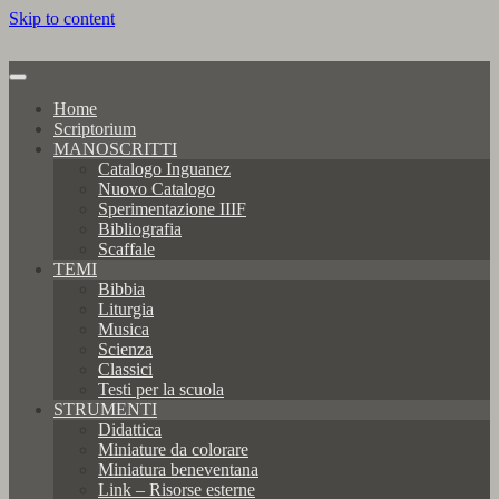
Skip to content
Home
Scriptorium
MANOSCRITTI
Catalogo Inguanez
Nuovo Catalogo
Sperimentazione IIIF
Bibliografia
Scaffale
TEMI
Bibbia
Liturgia
Musica
Scienza
Classici
Testi per la scuola
STRUMENTI
Didattica
Miniature da colorare
Miniatura beneventana
Link – Risorse esterne