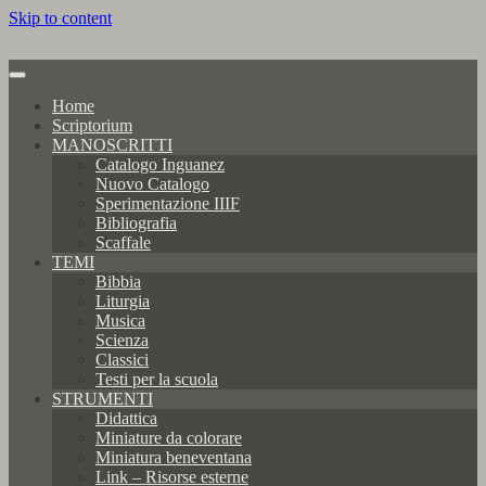
Skip to content
Home
Scriptorium
MANOSCRITTI
Catalogo Inguanez
Nuovo Catalogo
Sperimentazione IIIF
Bibliografia
Scaffale
TEMI
Bibbia
Liturgia
Musica
Scienza
Classici
Testi per la scuola
STRUMENTI
Didattica
Miniature da colorare
Miniatura beneventana
Link – Risorse esterne