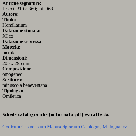
Antiche segnature:
H; ext. 310 e 360; int. 968
Autore:
Titolo:
Homiliarium
Datazione stimata:
XI ex.
Datazione espressa:
Materia:
membr.
Dimensioni:
205 x 295 mm
Composizione:
omogeneo
Scrittura:
minuscola beneventana
Tipologia:
Omiletica
Schede catalografiche (in formato pdf) estratte da:
Codicum Casinensium Manuscriptorium Catalogus, M. Inguanez