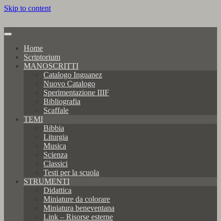
Skip to content
Home
Scriptorium
MANOSCRITTI
Catalogo Inguanez
Nuovo Catalogo
Sperimentazione IIIF
Bibliografia
Scaffale
TEMI
Bibbia
Liturgia
Musica
Scienza
Classici
Testi per la scuola
STRUMENTI
Didattica
Miniature da colorare
Miniatura beneventana
Link – Risorse esterne