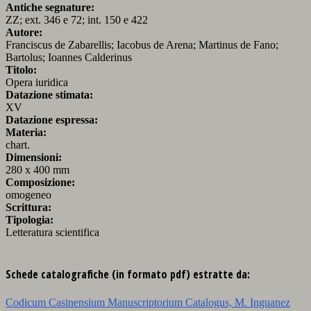
Antiche segnature:
ZZ; ext. 346 e 72; int. 150 e 422
Autore:
Franciscus de Zabarellis; Iacobus de Arena; Martinus de Fano;
Bartolus; Ioannes Calderinus
Titolo:
Opera iuridica
Datazione stimata:
XV
Datazione espressa:
Materia:
chart.
Dimensioni:
280 x 400 mm
Composizione:
omogeneo
Scrittura:
Tipologia:
Letteratura scientifica
Schede catalografiche (in formato pdf) estratte da:
Codicum Casinensium Manuscriptorium Catalogus, M. Inguanez