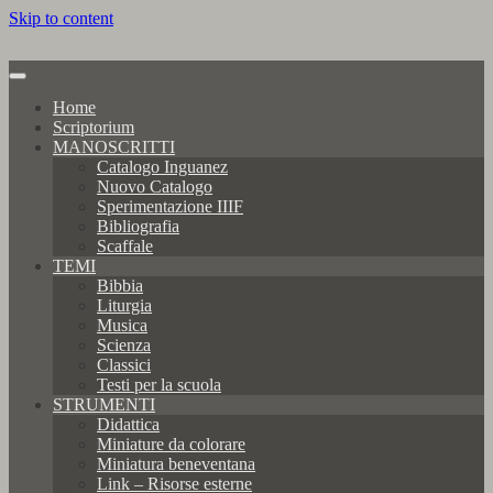
Skip to content
Home
Scriptorium
MANOSCRITTI
Catalogo Inguanez
Nuovo Catalogo
Sperimentazione IIIF
Bibliografia
Scaffale
TEMI
Bibbia
Liturgia
Musica
Scienza
Classici
Testi per la scuola
STRUMENTI
Didattica
Miniature da colorare
Miniatura beneventana
Link – Risorse esterne