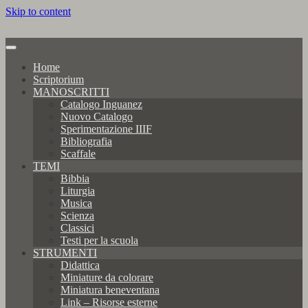
Skip to content
Home
Scriptorium
MANOSCRITTI
Catalogo Inguanez
Nuovo Catalogo
Sperimentazione IIIF
Bibliografia
Scaffale
TEMI
Bibbia
Liturgia
Musica
Scienza
Classici
Testi per la scuola
STRUMENTI
Didattica
Miniature da colorare
Miniatura beneventana
Link – Risorse esterne