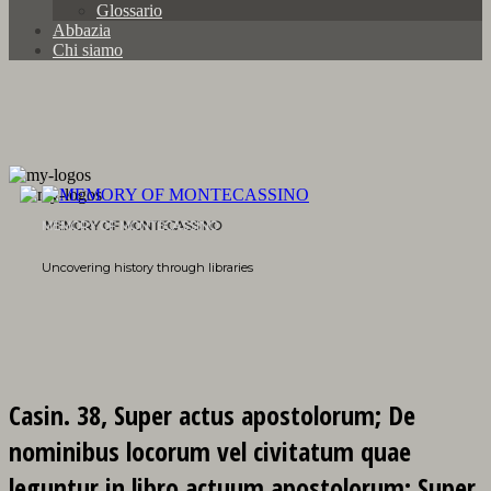
Glossario
Abbazia
Chi siamo
MEMORY OF MONTECASSINO
Uncovering history through libraries
Casin. 38, Super actus apostolorum; De
nominibus locorum vel civitatum quae
leguntur in libro actuum apostolorum; Super