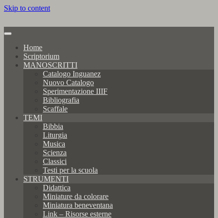
Skip to content
Home
Scriptorium
MANOSCRITTI
Catalogo Inguanez
Nuovo Catalogo
Sperimentazione IIIF
Bibliografia
Scaffale
TEMI
Bibbia
Liturgia
Musica
Scienza
Classici
Testi per la scuola
STRUMENTI
Didattica
Miniature da colorare
Miniatura beneventana
Link – Risorse esterne