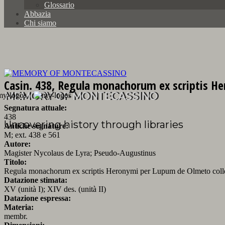
Glossario
Abbazia
Chi siamo
Casin. 438, Regula monachorum ex scriptis He
MEMORY OF MONTECASSINO
Segnatura attuale:
438
Uncovering history through libraries
Antiche segnature:
M; ext. 438 e 561
Autore:
Magister Nycolaus de Lyra; Pseudo-Augustinus
Titolo:
Regula monachorum ex scriptis Heronymi per Lupum de Olmeto collec
Datazione stimata:
XV (unità I); XIV des. (unità II)
Datazione espressa:
Materia:
membr.