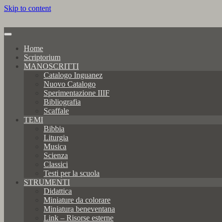
Skip to content
Home
Scriptorium
MANOSCRITTI
Catalogo Inguanez
Nuovo Catalogo
Sperimentazione IIIF
Bibliografia
Scaffale
TEMI
Bibbia
Liturgia
Musica
Scienza
Classici
Testi per la scuola
STRUMENTI
Didattica
Miniature da colorare
Miniatura beneventana
Link – Risorse esterne