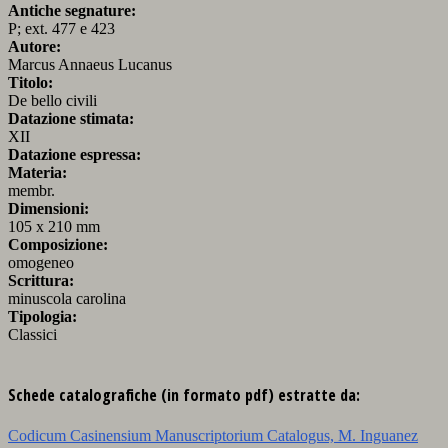
Antiche segnature:
P; ext. 477 e 423
Autore:
Marcus Annaeus Lucanus
Titolo:
De bello civili
Datazione stimata:
XII
Datazione espressa:
Materia:
membr.
Dimensioni:
105 x 210 mm
Composizione:
omogeneo
Scrittura:
minuscola carolina
Tipologia:
Classici
Schede catalografiche (in formato pdf) estratte da:
Codicum Casinensium Manuscriptorium Catalogus, M. Inguanez