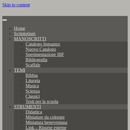
Skip to content
Home
Scriptorium
MANOSCRITTI
Catalogo Inguanez
Nuovo Catalogo
Sperimentazione IIIF
Bibliografia
Scaffale
TEMI
Bibbia
Liturgia
Musica
Scienza
Classici
Testi per la scuola
STRUMENTI
Didattica
Miniature da colorare
Miniatura beneventana
Link – Risorse esterne