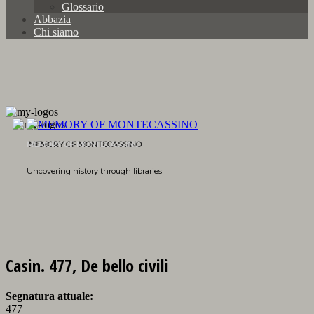
Glossario
Abbazia
Chi siamo
MEMORY OF MONTECASSINO
Uncovering history through libraries
Casin. 477, De bello civili
Segnatura attuale:
477