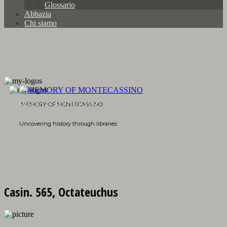
Glossario
Abbazia
Chi siamo
MEMORY OF MONTECASSINO
Uncovering history through libraries
Casin. 565, Octateuchus