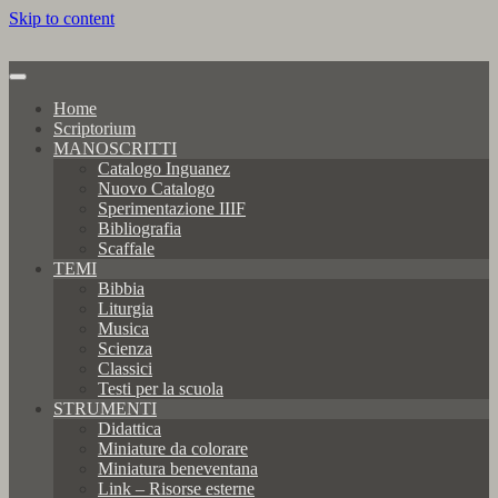
Skip to content
Home
Scriptorium
MANOSCRITTI
Catalogo Inguanez
Nuovo Catalogo
Sperimentazione IIIF
Bibliografia
Scaffale
TEMI
Bibbia
Liturgia
Musica
Scienza
Classici
Testi per la scuola
STRUMENTI
Didattica
Miniature da colorare
Miniatura beneventana
Link – Risorse esterne