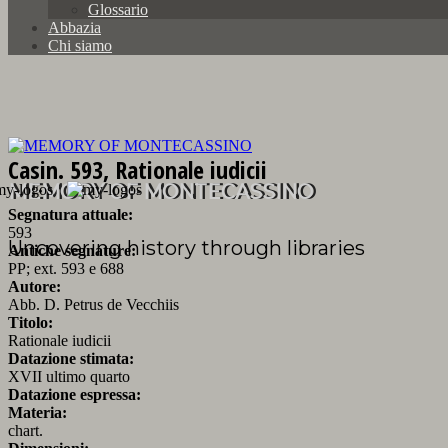
Glossario
Abbazia
Chi siamo
Casin. 593, Rationale iudicii
MEMORY OF MONTECASSINO
Segnatura attuale:
593
Uncovering history through libraries
Antiche segnature:
PP; ext. 593 e 688
Autore:
Abb. D. Petrus de Vecchiis
Titolo:
Rationale iudicii
Datazione stimata:
XVII ultimo quarto
Datazione espressa:
Materia:
chart.