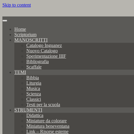
Skip to content
Home
Scriptorium
MANOSCRITTI
Catalogo Inguanez
Nuovo Catalogo
Sperimentazione IIIF
Bibliografia
Scaffale
TEMI
Bibbia
Liturgia
Musica
Scienza
Classici
Testi per la scuola
STRUMENTI
Didattica
Miniature da colorare
Miniatura beneventana
Link – Risorse esterne