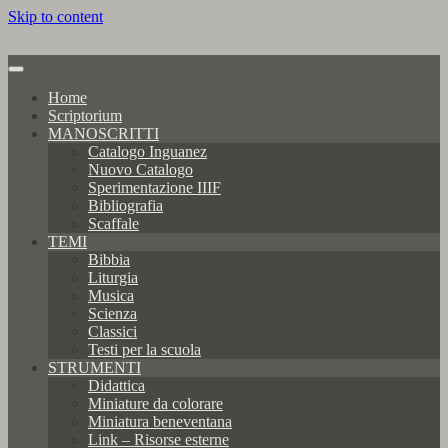
Skip to content
Home
Scriptorium
MANOSCRITTI
Catalogo Inguanez
Nuovo Catalogo
Sperimentazione IIIF
Bibliografia
Scaffale
TEMI
Bibbia
Liturgia
Musica
Scienza
Classici
Testi per la scuola
STRUMENTI
Didattica
Miniature da colorare
Miniatura beneventana
Link – Risorse esterne