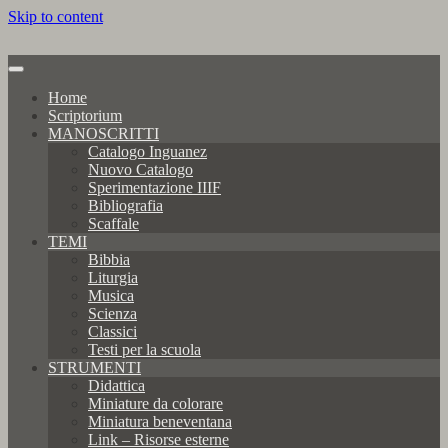
Skip to content
Home
Scriptorium
MANOSCRITTI
Catalogo Inguanez
Nuovo Catalogo
Sperimentazione IIIF
Bibliografia
Scaffale
TEMI
Bibbia
Liturgia
Musica
Scienza
Classici
Testi per la scuola
STRUMENTI
Didattica
Miniature da colorare
Miniatura beneventana
Link – Risorse esterne