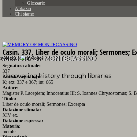
Glossario
Abbazia
Chi siamo
Casin. 337, Liber de oculo morali; Sermones; E
MEMORY OF MONTECASSINO
Segnatura attuale:
337
Uncovering history through libraries
Antiche segnature:
K; ext. 337 e 367; int. 665
Autore:
Magister P. Lacepiera; Innocentius III; S. Ioannes Chrysostomus; S. 
Titolo:
Liber de oculo morali; Sermones; Excerpta
Datazione stimata:
XIV ex.
Datazione espressa:
Materia:
membr.