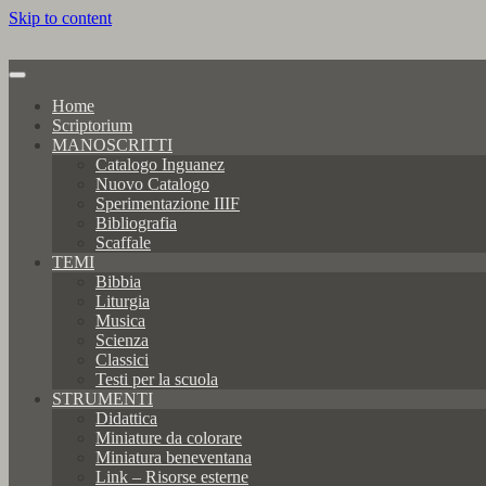
Skip to content
Home
Scriptorium
MANOSCRITTI
Catalogo Inguanez
Nuovo Catalogo
Sperimentazione IIIF
Bibliografia
Scaffale
TEMI
Bibbia
Liturgia
Musica
Scienza
Classici
Testi per la scuola
STRUMENTI
Didattica
Miniature da colorare
Miniatura beneventana
Link – Risorse esterne