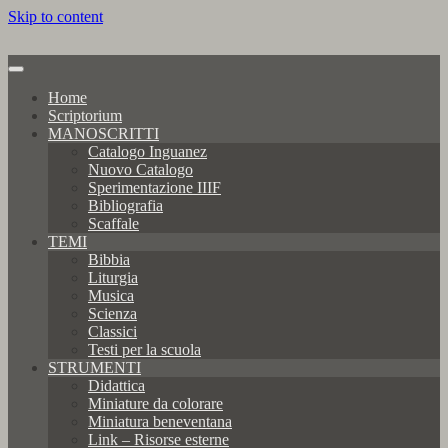
Skip to content
Home
Scriptorium
MANOSCRITTI
Catalogo Inguanez
Nuovo Catalogo
Sperimentazione IIIF
Bibliografia
Scaffale
TEMI
Bibbia
Liturgia
Musica
Scienza
Classici
Testi per la scuola
STRUMENTI
Didattica
Miniature da colorare
Miniatura beneventana
Link – Risorse esterne