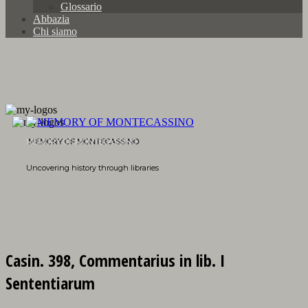
Glossario
Abbazia
Chi siamo
MEMORY OF MONTECASSINO
Uncovering history through libraries
Casin. 398, Commentarius in lib. I
Sententiarum