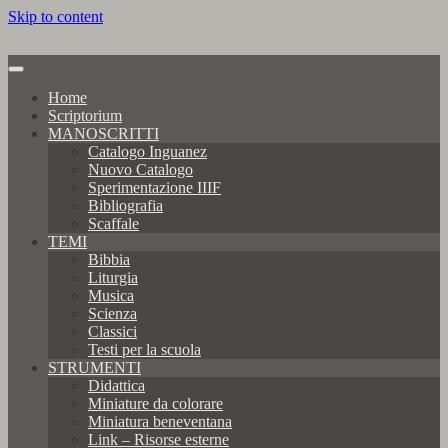
Skip to content
Home
Scriptorium
MANOSCRITTI
Catalogo Inguanez
Nuovo Catalogo
Sperimentazione IIIF
Bibliografia
Scaffale
TEMI
Bibbia
Liturgia
Musica
Scienza
Classici
Testi per la scuola
STRUMENTI
Didattica
Miniature da colorare
Miniatura beneventana
Link – Risorse esterne