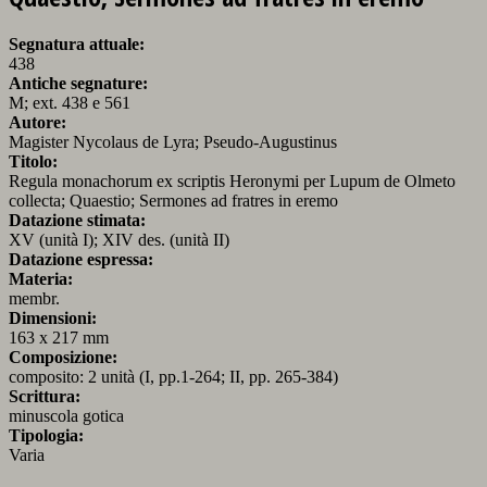
Segnatura attuale:
438
Antiche segnature:
M; ext. 438 e 561
Autore:
Magister Nycolaus de Lyra; Pseudo-Augustinus
Titolo:
Regula monachorum ex scriptis Heronymi per Lupum de Olmeto
collecta; Quaestio; Sermones ad fratres in eremo
Datazione stimata:
XV (unità I); XIV des. (unità II)
Datazione espressa:
Materia:
membr.
Dimensioni:
163 x 217 mm
Composizione:
composito: 2 unità (I, pp.1-264; II, pp. 265-384)
Scrittura:
minuscola gotica
Tipologia:
Varia