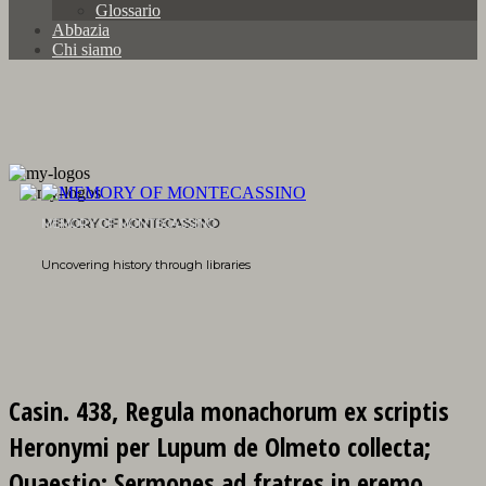
Glossario
Abbazia
Chi siamo
MEMORY OF MONTECASSINO
Uncovering history through libraries
Casin. 438, Regula monachorum ex scriptis
Heronymi per Lupum de Olmeto collecta;
Quaestio; Sermones ad fratres in eremo